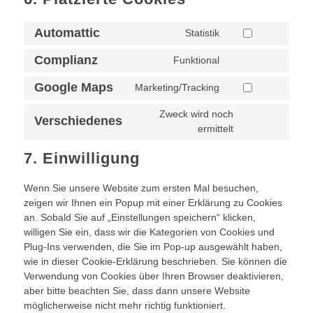
Automattic
Statistik
Consent
to
Complianz
Funktional
Consent
service
to
automattic
Google Maps
Marketing/Tracking
Consent
service
to
complianz
Zweck wird noch
Verschiedenes
service
ermittelt
Consent
google-
to
maps
7. Einwilligung
service
verschiedenes
Wenn Sie unsere Website zum ersten Mal besuchen,
zeigen wir Ihnen ein Popup mit einer Erklärung zu Cookies
an. Sobald Sie auf „Einstellungen speichern“ klicken,
willigen Sie ein, dass wir die Kategorien von Cookies und
Plug-Ins verwenden, die Sie im Pop-up ausgewählt haben,
wie in dieser Cookie-Erklärung beschrieben. Sie können die
Verwendung von Cookies über Ihren Browser deaktivieren,
aber bitte beachten Sie, dass dann unsere Website
möglicherweise nicht mehr richtig funktioniert.