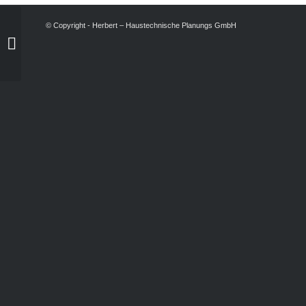
© Copyright - Herbert – Haustechnische Planungs GmbH
STWH Internationales
Haus